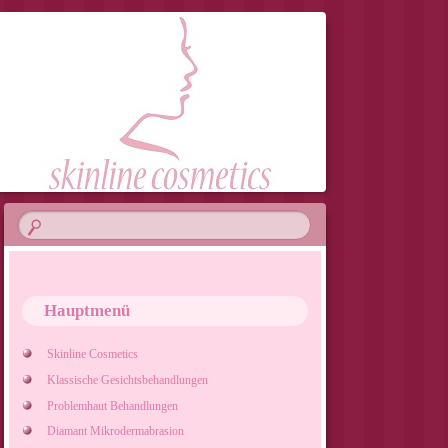
Hauptmenü
Skinline Cosmetics
Klassische Gesichtsbehandlungen
Problemhaut Behandlungen
Diamant Mikrodermabrasion