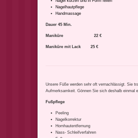
Nägel kürzen und in Form feilen
Nagelhautpflege
Handmassage
Dauer 45 Min.
Maniküre 22 €
Maniküre mit Lack 25 €
Unsere Füße werden sehr oft vernachlässigt. Sie tr
Aufmerksamkeit. Gönnen Sie sich deshalb einmal e
Fußpflege
Peeling
Nagelkorrektur
Hornhautentfernung
Nass- Schleifverfahren