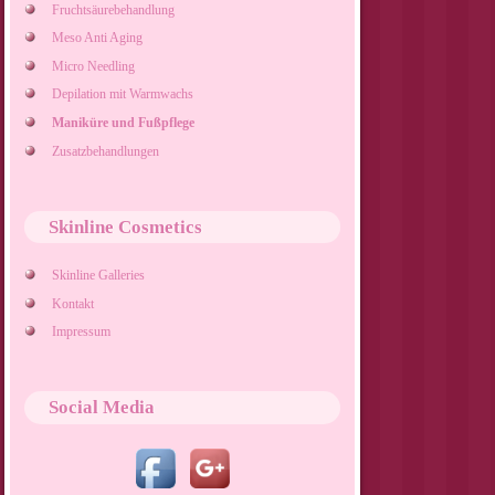
Fruchtsäurebehandlung
Meso Anti Aging
Micro Needling
Depilation mit Warmwachs
Maniküre und Fußpflege
Zusatzbehandlungen
Skinline Cosmetics
Skinline Galleries
Kontakt
Impressum
Social Media